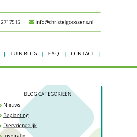
12717515
info@christelgoossens.nl
TUIN BLOG
F.A.Q.
CONTACT
BLOG CATEGORIEËN
Nieuws
Beplanting
Diervriendelijk
Inspiratie